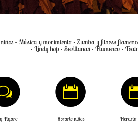
iños • Música y movimiento • Zumba y fitness flamenco
• Lindy hop • Sevillanas • Flamenco • Teatr
w

g Figaro
Horario niños
Horario 