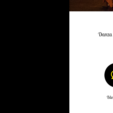
Danza n
Blo